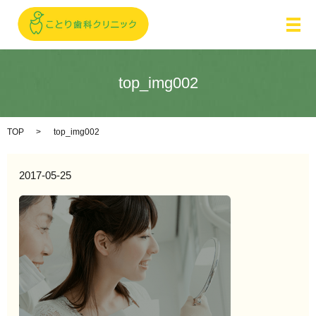
メ
top_img002
TOP
top_img002
2017-05-25